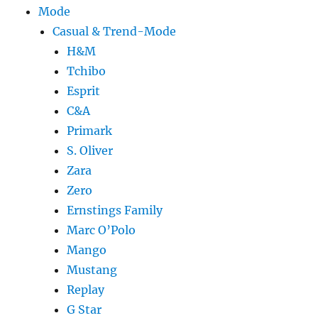
Mode
Casual & Trend-Mode
H&M
Tchibo
Esprit
C&A
Primark
S. Oliver
Zara
Zero
Ernstings Family
Marc O’Polo
Mango
Mustang
Replay
G Star