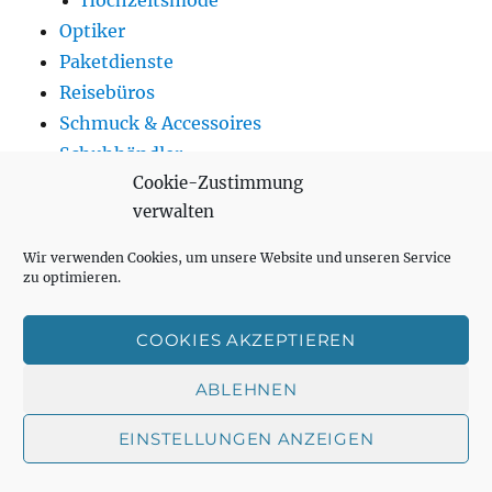
Hochzeitsmode
Optiker
Paketdienste
Reisebüros
Schmuck & Accessoires
Schuhhändler
Cookie-Zustimmung
Spielwaren
verwalten
Supermärkte
Tankstellen
Wir verwenden Cookies, um unsere Website und unseren Service
Telekommunikation
zu optimieren.
Trinken
Getränkemarkt
COOKIES AKZEPTIEREN
Kaffehäuser
ABLEHNEN
Teeladen
Weinhändler
EINSTELLUNGEN ANZEIGEN
Wohnen