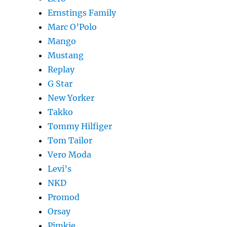
Ernstings Family
Marc O’Polo
Mango
Mustang
Replay
G Star
New Yorker
Takko
Tommy Hilfiger
Tom Tailor
Vero Moda
Levi’s
NKD
Promod
Orsay
Pimkie