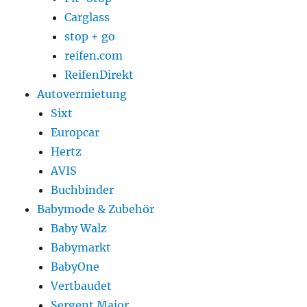
Carglass
stop + go
reifen.com
ReifenDirekt
Autovermietung
Sixt
Europcar
Hertz
AVIS
Buchbinder
Babymode & Zubehör
Baby Walz
Babymarkt
BabyOne
Vertbaudet
Sergent Major