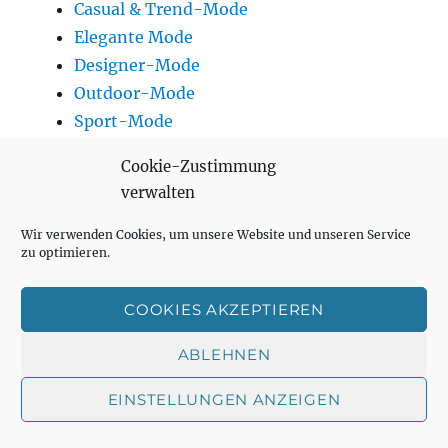
Casual & Trend-Mode
Elegante Mode
Designer-Mode
Outdoor-Mode
Sport-Mode
Dessous
Cookie-Zustimmung
Hochzeitsmode
verwalten
Optiker
Paketdienste
Wir verwenden Cookies, um unsere Website und unseren Service
zu optimieren.
Reisebüros
Schmuck & Accessoires
COOKIES AKZEPTIEREN
Schuhhändler
Spielwaren
ABLEHNEN
Supermärkte
EINSTELLUNGEN ANZEIGEN
Tankstellen
Telekommunikation