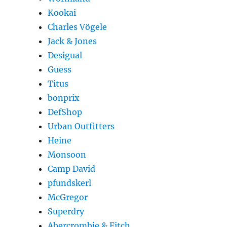
Kookai
Charles Vögele
Jack & Jones
Desigual
Guess
Titus
bonprix
DefShop
Urban Outfitters
Heine
Monsoon
Camp David
pfundskerl
McGregor
Superdry
Abercrombie & Fitch