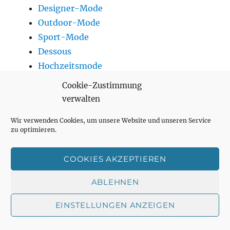
Designer-Mode
Outdoor-Mode
Sport-Mode
Dessous
Hochzeitsmode
Optiker
Cookie-Zustimmung
Paketdienste
verwalten
Reisebüros
Wir verwenden Cookies, um unsere Website und unseren Service
Schmuck & Accessoires
zu optimieren.
Schuhhändler
Spielwaren
COOKIES AKZEPTIEREN
Supermärkte
Tankstellen
ABLEHNEN
Telekommunikation
EINSTELLUNGEN ANZEIGEN
Trinken
Getränkemarkt