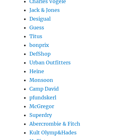
Charles Vögele
Jack & Jones
Desigual
Guess
Titus
bonprix
DefShop
Urban Outfitters
Heine
Monsoon
Camp David
pfundskerl
McGregor
Superdry
Abercrombie & Fitch
Kult Olymp&Hades