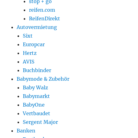
stop + go
reifen.com
ReifenDirekt
Autovermietung
Sixt
Europcar
Hertz
AVIS
Buchbinder
Babymode & Zubehör
Baby Walz
Babymarkt
BabyOne
Vertbaudet
Sergent Major
Banken