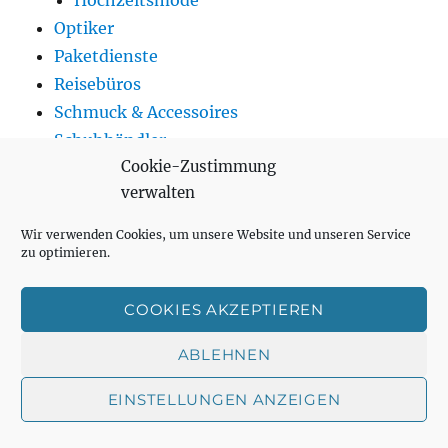
Hochzeitsmode
Optiker
Paketdienste
Reisebüros
Schmuck & Accessoires
Schuhhändler
Cookie-Zustimmung
Spielwaren
verwalten
Supermärkte
Tankstellen
Wir verwenden Cookies, um unsere Website und unseren Service
Telekommunikation
zu optimieren.
Trinken
Getränkemarkt
COOKIES AKZEPTIEREN
Kaffehäuser
ABLEHNEN
Teeladen
Weinhändler
EINSTELLUNGEN ANZEIGEN
Wohnen