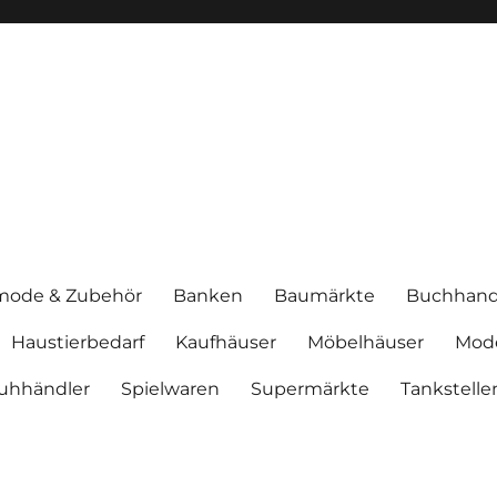
mode & Zubehör
Banken
Baumärkte
Buchhand
Haustierbedarf
Kaufhäuser
Möbelhäuser
Mod
uhhändler
Spielwaren
Supermärkte
Tankstelle