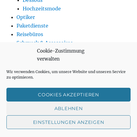
Dessous
Hochzeitsmode
Optiker
Paketdienste
Reisebüros
Schmuck & Accessoires
Cookie-Zustimmung
Schuhhändler
verwalten
Spielwaren
Supermärkte
Wir verwenden Cookies, um unsere Website und unseren Service
Tankstellen
zu optimieren.
Telekommunikation
Trinken
COOKIES AKZEPTIEREN
Getränkemarkt
ABLEHNEN
Kaffehäuser
Teeladen
EINSTELLUNGEN ANZEIGEN
Weinhändler