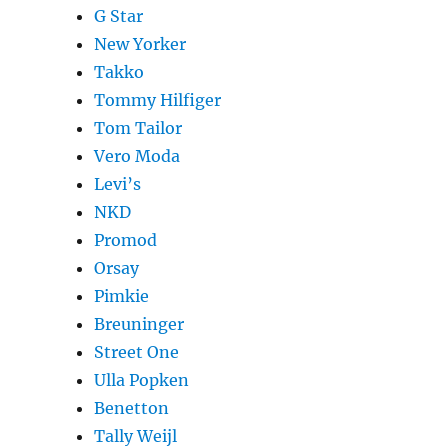
G Star
New Yorker
Takko
Tommy Hilfiger
Tom Tailor
Vero Moda
Levi’s
NKD
Promod
Orsay
Pimkie
Breuninger
Street One
Ulla Popken
Benetton
Tally Weijl