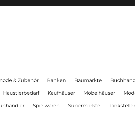
mode & Zubehör
Banken
Baumärkte
Buchhand
Haustierbedarf
Kaufhäuser
Möbelhäuser
Mod
uhhändler
Spielwaren
Supermärkte
Tankstelle