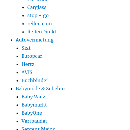
Carglass
stop + go
reifen.com
ReifenDirekt
Autovermietung
Sixt
Europcar
Hertz
AVIS
Buchbinder
Babymode & Zubehör
Baby Walz
Babymarkt
BabyOne
Vertbaudet
Sergent Major