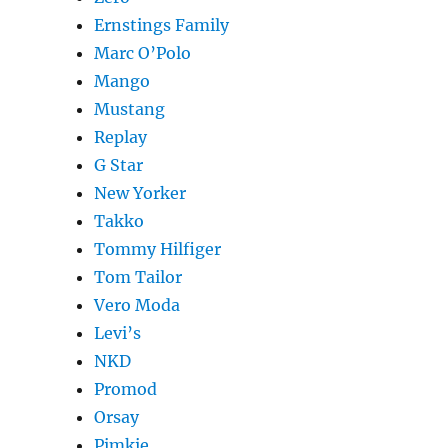
Ernstings Family
Marc O’Polo
Mango
Mustang
Replay
G Star
New Yorker
Takko
Tommy Hilfiger
Tom Tailor
Vero Moda
Levi’s
NKD
Promod
Orsay
Pimkie