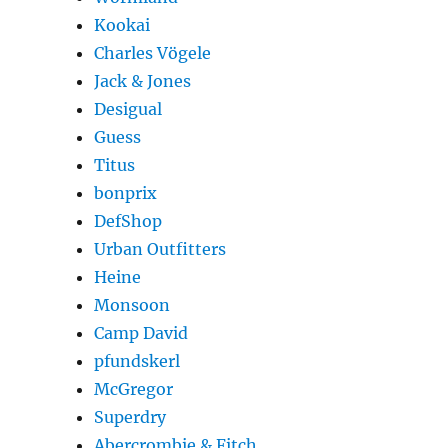
Kookai
Charles Vögele
Jack & Jones
Desigual
Guess
Titus
bonprix
DefShop
Urban Outfitters
Heine
Monsoon
Camp David
pfundskerl
McGregor
Superdry
Abercrombie & Fitch