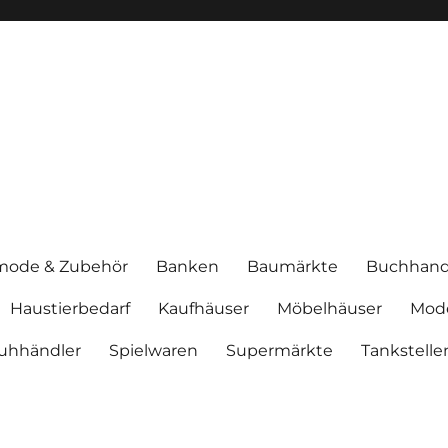
mode & Zubehör
Banken
Baumärkte
Buchhand
Haustierbedarf
Kaufhäuser
Möbelhäuser
Mod
uhhändler
Spielwaren
Supermärkte
Tankstelle