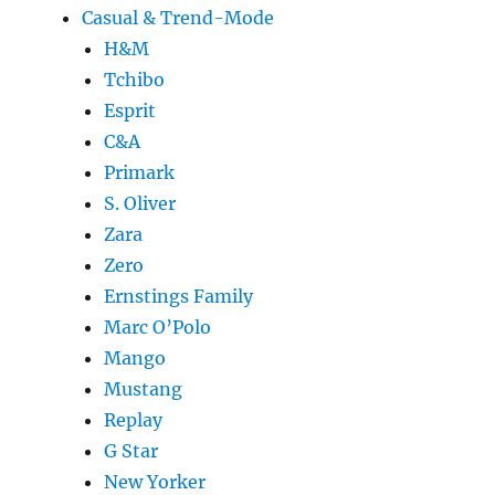
Casual & Trend-Mode
H&M
Tchibo
Esprit
C&A
Primark
S. Oliver
Zara
Zero
Ernstings Family
Marc O’Polo
Mango
Mustang
Replay
G Star
New Yorker