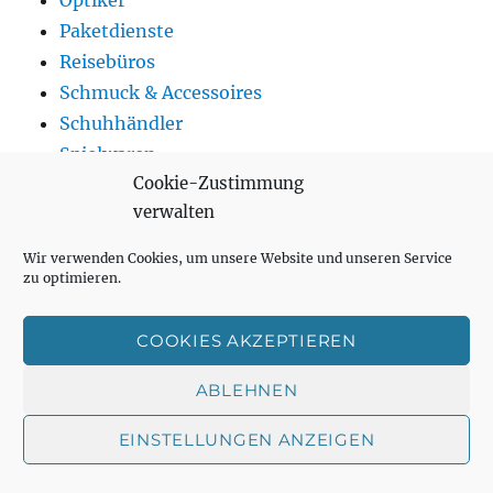
Optiker
Paketdienste
Reisebüros
Schmuck & Accessoires
Schuhhändler
Spielwaren
Cookie-Zustimmung
Supermärkte
verwalten
Tankstellen
Telekommunikation
Wir verwenden Cookies, um unsere Website und unseren Service
Trinken
zu optimieren.
Getränkemarkt
Kaffehäuser
COOKIES AKZEPTIEREN
Teeladen
ABLEHNEN
Weinhändler
Wohnen
EINSTELLUNGEN ANZEIGEN