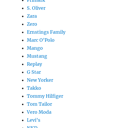
Primark
S. Oliver
Zara
Zero
Ernstings Family
Marc O’Polo
Mango
Mustang
Replay
G Star
New Yorker
Takko
Tommy Hilfiger
Tom Tailor
Vero Moda
Levi’s