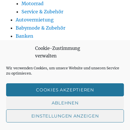
Motorrad
Service & Zubehör
Autovermietung
Babymode & Zubehör
Banken
Baumärkte
Cookie-Zustimmung
Buchhandlung
verwalten
Büroartikel
Drogerie & Parfümerie
Wir verwenden Cookies, um unsere Website und unseren Service
zu optimieren.
Elektromärkte
Essen
COOKIES AKZEPTIEREN
Lieferservice
Fast Food
ABLEHNEN
Restaurant
EINSTELLUNGEN ANZEIGEN
Gartenbedarf
Haustierbedarf