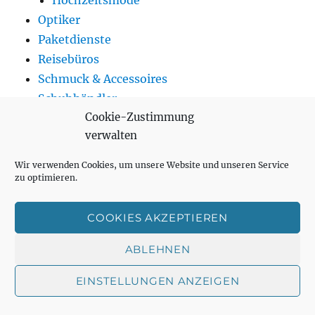
Hochzeitsmode
Optiker
Paketdienste
Reisebüros
Schmuck & Accessoires
Schuhhändler
Cookie-Zustimmung
Spielwaren
verwalten
Supermärkte
Tankstellen
Wir verwenden Cookies, um unsere Website und unseren Service
Telekommunikation
zu optimieren.
Trinken
Getränkemarkt
COOKIES AKZEPTIEREN
Kaffehäuser
ABLEHNEN
Teeladen
Weinhändler
EINSTELLUNGEN ANZEIGEN
Wohnen