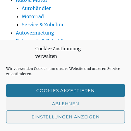
Auto & Motor
Autohändler
Motorrad
Service & Zubehör
Autovermietung
Babymode & Zubehör
Cookie-Zustimmung
Banken
verwalten
Baumärkte
Buchhandlung
Wir verwenden Cookies, um unsere Website und unseren Service
Büroartikel
zu optimieren.
Drogerie & Parfümerie
Elektromärkte
COOKIES AKZEPTIEREN
Essen
ABLEHNEN
Lieferservice
Fast Food
EINSTELLUNGEN ANZEIGEN
Restaurant