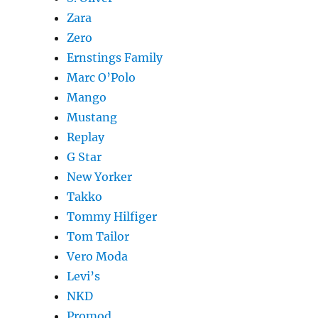
Zara
Zero
Ernstings Family
Marc O’Polo
Mango
Mustang
Replay
G Star
New Yorker
Takko
Tommy Hilfiger
Tom Tailor
Vero Moda
Levi’s
NKD
Promod