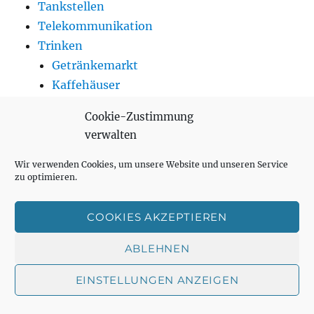
Tankstellen
Telekommunikation
Trinken
Getränkemarkt
Kaffehäuser
Teeladen
Cookie-Zustimmung
Weinhändler
verwalten
Wohnen
Wir verwenden Cookies, um unsere Website und unseren Service
zu optimieren.
Unterme
Auto & Motor
COOKIES AKZEPTIEREN
öffnen
Autovermietung
ABLEHNEN
Babymode & Zubehör
EINSTELLUNGEN ANZEIGEN
Banken