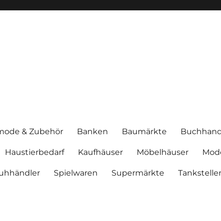
mode & Zubehör
Banken
Baumärkte
Buchhand
Haustierbedarf
Kaufhäuser
Möbelhäuser
Mod
uhhändler
Spielwaren
Supermärkte
Tankstelle