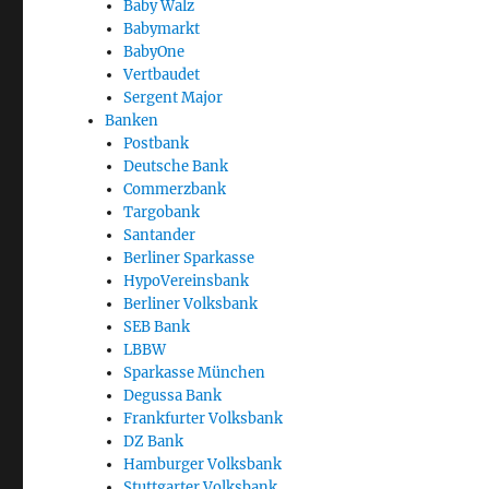
Baby Walz
Babymarkt
BabyOne
Vertbaudet
Sergent Major
Banken
Postbank
Deutsche Bank
Commerzbank
Targobank
Santander
Berliner Sparkasse
HypoVereinsbank
Berliner Volksbank
SEB Bank
LBBW
Sparkasse München
Degussa Bank
Frankfurter Volksbank
DZ Bank
Hamburger Volksbank
Stuttgarter Volksbank