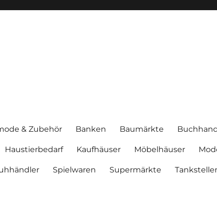
mode & Zubehör
Banken
Baumärkte
Buchhand
Haustierbedarf
Kaufhäuser
Möbelhäuser
Mod
uhhändler
Spielwaren
Supermärkte
Tankstelle