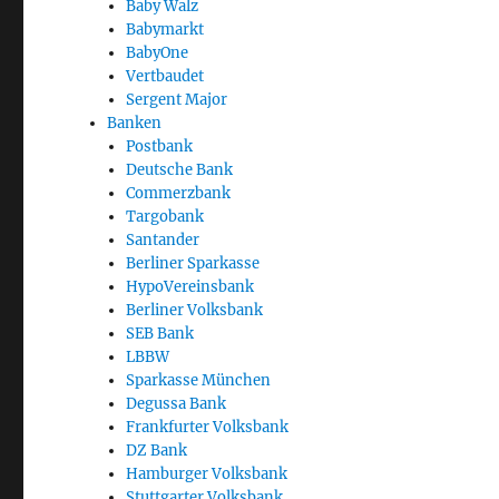
Baby Walz
Babymarkt
BabyOne
Vertbaudet
Sergent Major
Banken
Postbank
Deutsche Bank
Commerzbank
Targobank
Santander
Berliner Sparkasse
HypoVereinsbank
Berliner Volksbank
SEB Bank
LBBW
Sparkasse München
Degussa Bank
Frankfurter Volksbank
DZ Bank
Hamburger Volksbank
Stuttgarter Volksbank