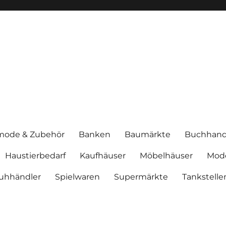
mode & Zubehör
Banken
Baumärkte
Buchhand
Haustierbedarf
Kaufhäuser
Möbelhäuser
Mod
uhhändler
Spielwaren
Supermärkte
Tankstelle